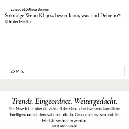
Episode
158
Inga Bergen
Solofolge Wenn KI 90% besser kann, was sind Deine 10%
KI in der Medizin
25 Min.
MEHR EPISODEN
Trends. Eingeordnet. Weitergedacht.
Der Newsletter über die Zukunft des Gesundheitswesens, künstliche 
Intelligenz und die Innovationen, die das Gesundheitswesen und die 
Medizin verändern werden.
Jetzt abonnieren