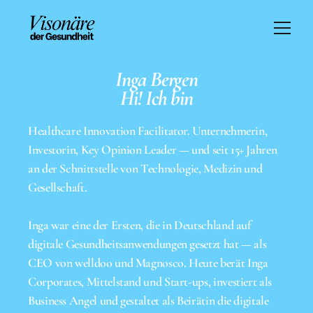
Inga Bergen
Hi! Ich bin
HOME
PODCAST
Healthcare Innovation Facilitator. Unternehmerin, 
PERSPEKTIVEN
Investorin, Key Opinion Leader — und seit 15+ Jahren 
PUBLIKATIONEN
an der Schnittstelle von Technologie, Medizin und 
LEISTUNGEN
Gesellschaft.

VITA
KONTAKT
Inga war eine der Ersten, die in Deutschland auf 
digitale Gesundheits­anwendungen gesetzt hat — als 
CEO von welldoo und Magnosco. Heute berät Inga 
Corporates, Mittelstand und Start-ups, investiert als 
Business Angel und gestaltet als Beirätin die digitale 