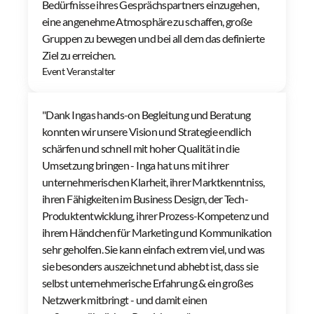
Bedürfnisse ihres Gesprächspartners einzugehen, 
eine angenehme Atmosphäre zu schaffen, große 
Gruppen zu bewegen und bei all dem das definierte 
Ziel zu erreichen.
Event Veranstalter
"Dank Ingas hands-on Begleitung und Beratung 
konnten wir unsere Vision und Strategie endlich 
schärfen und schnell mit hoher Qualität in die 
Umsetzung bringen - Inga hat uns mit ihrer 
unternehmerischen Klarheit, ihrer Marktkenntniss, 
ihren Fähigkeiten im Business Design, der Tech-
Produktentwicklung, ihrer Prozess-Kompetenz und 
ihrem Händchen für Marketing und Kommunikation 
sehr geholfen. Sie kann einfach extrem viel, und was 
sie besonders auszeichnet und abhebt ist, dass sie 
selbst unternehmerische Erfahrung & ein großes 
Netzwerk mitbringt - und damit einen 