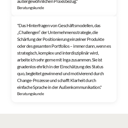
außergewöhnlichen Praxisbezug."
Beratungskunde
"Das Hinterfragen von Geschäftsmodellen, das 
„Challengen“ der Unternehmensstrategie, die 
Schärfung der Positionierung einzelner Produkte 
oder des gesamten Portfolios – immer dann, wenn es 
strategisch, komplex und interdisziplinär wird, 
arbeite ich sehr gerne mit Inga zusammen. Sie ist 
gnadenlos ehrlich in der Einschätzung des Status 
quo, begleitet gewinnend und motivierend durch 
Change-Prozesse und schafft Klarheit durch 
einfache Sprache in der Außenkommunikation."
Beratungskunde